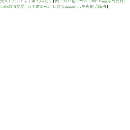
美女五月
|
中文字幕无码毛片
|
国产麻豆精品一区
|
国产精品每日更新
|
日韩激情爱爱
|
欧美嫩逼HD
|
日欧美xxxxx
|
av午夜探花福利
|