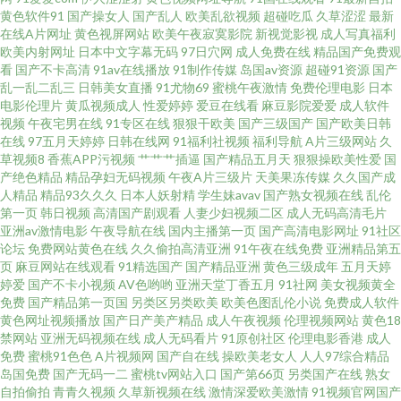
黄色软件91
国产操女人
国产乱人
欧美乱欲视频
超碰吃瓜
久草涩涩
最新
www 91在线性爱影院 午夜视频导航 人人艹艹 国语肏屄视频 97人人上超碰 午
在线A片网址
黄色视屏网站
欧美午夜寂寞影院
新视觉影视
成人写真福利
欧美内射网址
日本中文字幕无码
97日穴网
成人免费在线
精品国产免费观
看
国产不卡高清
91av在线播放
91制作传媒
岛国av资源
超碰91资源
国产
夜香蕉av影院 蜜臀网站91cb 大香蕉一区 91国产综合视频 日韩天美成人 另类
乱一乱二乱三
日韩美女直播
91尤物69
蜜桃午夜激情
免费伦理电影
日本
电影伦理片
黄瓜视频成人
性爱婷婷
爱豆在线看
麻豆影院爱爱
成人软件
极品AV 福利剧场av 91在线视频导航 五月天色婷姐 麻豆熟女91 岛国午夜在线
视频
午夜宅男在线
91专区在线
狠狠干欧美
国产三级国产
国产欧美日韩
在线
97五月天婷婷
日韩在线网
91福利社视频
福利导航
A片三级网站
久
草视频8
香蕉APP污视频
艹艹艹插逼
国产精品五月天
狠狠操欧美性爱
国
91视频在拍在线 五月天资源站 蜜桃久久av一区 国产专区中 肏屄欧美 综合性
产绝色精品
精品孕妇无码视频
午夜A片三级片
天美果冻传媒
久久国产成
人精品
精品93久久久
日本人妖射精
学生妹avav
国产熟女视频在线
乱伦
交网 深夜福利18 另类图片欧美色图 东方aV一男一女 91茄子成品传媒 五月花
第一页
韩日视频
高清国产剧观看
人妻少妇视频二区
成人无码高清毛片
亚洲av激情电影
午夜导航在线
国内主播第一页
国产高清电影网址
91社区
论坛
免费网站黄色在线
久久偷拍高清亚洲
91午夜在线免费
亚洲精品第五
激情站 欧美操逼逼 精品啪啪啪 东京成人网 99欧美不能看 香蕉视频污线观看
页
麻豆网站在线观看
91精选国产
国产精品亚洲
黄色三级成年
五月天婷
婷爱
国产不卡小视频
AV色哟哟
亚洲天堂丁香五月
91社网
美女视频黄全
日本情色2区3区 美女精品 国产日韩成人 99成人电影院 香蕉91cn 日本女V素
免费
国产精品第一页国
另类区另类欧美
欧美色图乱伦小说
免费成人软件
黄色网址视频播放
国产日产美产精品
成人午夜视频
伦理视频网站
黄色18
禁网站
亚洲无码视频在线
成人无码看片
91原创社区
伦理电影香港
成人
人妻 欧美操逼熟妇 狠狠干中文字幕 成人午夜福利影院 91视频入口 亚洲欧美
免费
蜜桃91色色
A片视频网
国产自在线
操欧美老女人
人人97综合精品
岛国免费
国产无码一二
蜜桃tv网站入口
国产第66页
另类国产在线
熟女
日韩成人 女优AV导航 欧美成人午夜剧场 九九黄视西瓜 久久波多野视频 黑丝
自拍偷拍
青青久视频
久草新视频在线
激情深爱欧美激情
91视频官网国产