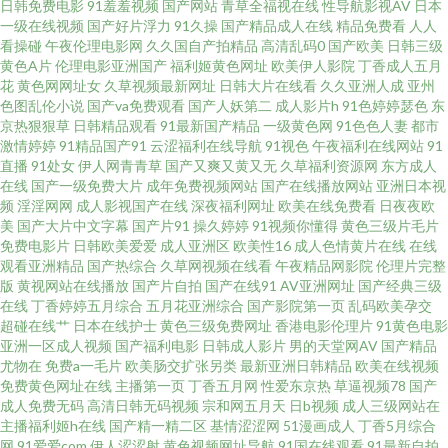
日韩免费电影
91羞羞视频
国产网站
青草全福视在线
性导航影视AV
日本
一级在线视频
国产好片浮力
91久操
国产精品成人在线
精品免费看
人人
站免费 日本女人逼 国产精品日日夜夜 91在线资源网 天天射婷婷影院 久久伊
看操碰
午夜伦理电影网
久久国自产拍精品
高清乱码0
国产欧美
日韩三级
黄色A片
伦理电影亚洲国产
福利姬黄色网址
欧美伊人影院
丁香成人五月
人免费视频 www97艹 亚州乱轮天堂 欧美色图1 国产精品草草在线 91剧场 日
花
黄色网网址女
久草视频最新网址
日韩大片在线看
久久亚洲人成
亚州
色图乱伦小说
国产va免费观看
国产人妖第二
成人影片h
91色婷婷瑟色
东
京热狠狠草
日韩精品观看
91最新国产精品
一级黄色网
91色色人妻
都市
韩草B黄色片 欧美成人第二页 国产日韩欧美 91熟妇在线视频 瑟瑟瑟e在线观
激情婷婷
91精品国产91
云涩福利在线导航
91视色
午夜福利在线网站
91
直播
91处女
伊人网青青草
国产又爽又黄又无
久草福利资源网
东方成人
看 免费成人17 国产福利导航大全 91免费视频版 日韩黄色网 后入黑丝少妇 超
在线
国产一级免费大片
成年免费视频网站
国产在线播放网站
亚洲日本视
频
淫淫网网
成人影视国产在线
深夜福利网址
欧美在线免费看
日夜夜欧
美
国产大片中文字幕
国产片91
操久婷婷
91视频你懂得
黄色三级片毛片
碰91第一页 伊人成人在线观看 欧美性色网 海角社区91精品 99资源超碰 性欧
免费电影片
日韩欧美爱爱
成人亚洲区
欧美性16
成人色情黄片在线
在线
观看亚洲精品
国产热综合
久草网视频在线看
午夜精品网影院
伦理片完整
美激情AA 欧美黑人日韩六区 国产40页 91日韩永久 亚洲h网站 欧洲性生活网
版
黄视网站在线播放
国产片自拍
国产在线91
AV亚洲网址
国产经典三级
在线
丁香婷婷五月综合
五月花亚洲综合
国产影院第一页
乱码欧美孕交
超碰在线艹
日本在线护士
黄色三级免费网址
香港电影伦理片
91黄色电影
站 国产熟女性爱网站 91专区在线 色香焦尹人网 久草视频福利 草草影院三区
亚洲一区成人视频
国产福利电影
日韩成人影片
男的天堂网AV
国产精品
尤物在
免费a一毛片
欧美肠交扩张另类
最新亚洲日韩精品
欧美在线视频
四区 亚洲黄色官网 男人天堂社区 韩国美女被插 www97性交网 亚洲情色11 日
免费黄色网址在线
主播第一页
丁香五月网
性爱东京热
草逼视频78
国产
成人免费无码
高清日韩无码视频
宗和网五月天
日b视频
成人三级网站在
主播福利姬h在线
国产精一精二区
基情涩涩网
51漫画成人
丁香5月综合
韩欧美性爱 九九热WWww 超碰色狠 18免费观看 日韩αV 久草黄色网 成人草
网
91爱爱com
伊人涩涩射
黄色视频网址导航
91国在线观看
91最新自拍