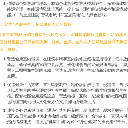
倡導綠色智慧城市理念：將綠色建筑與智慧科技相結合，探索構建智
能源管理、智能環境監測等系統，提升城市運行的資源效率和環境感
能力，為重慶建設“智慧名城”和“宜居美地”注入綠色動能。
、 助力“健康中國”，構筑健康人居新標桿
健康中國”戰略強調將健康融入所有政策，而健康的環境是健康生活的基石
國綠發重慶公司深刻認識到，綠色、低碳、生態的人居環境直接關系到居
身心健康。
營造健康室內環境：在建筑材料和室內裝修上嚴格選用環保、低排放
產品，確保優異的室內空氣品質。優化建筑自然采光與通風設計，減
對人工照明和空調的依賴，營造光環境舒適、空氣清新流動的健康室
空間。
促進健康生活方式：在社區規劃中，精心設計步行道、慢跑道、自行
道以及豐富的戶外運動與社交空間，鼓勵居民進行體育鍛煉和鄰里交
往。配套社區健康服務設施，營造積極、互助、充滿活力的社區氛圍
從物理空間到社區文化全方位支持居民的健康生活。
連接身心健康與自然：通過打造社區花園、屋頂農場、親水景觀等，
居民在日常生活中便捷地接觸自然，緩解壓力，愉悅身心，實現人與
然的情感連接，這正是“健康中國”內涵中“身心健康”的重要組成部分