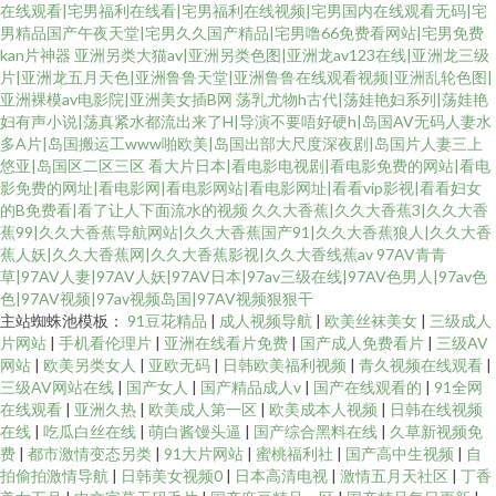
在线观看|宅男福利在线看|宅男福利在线视频|宅男国内在线观看无码|宅
男精品国产午夜天堂|宅男久久国产精品|宅男噜66免费看网站|宅男免费
kan片神器
亚洲另类大猫av|亚洲另类色图|亚洲龙av123在线|亚洲龙三级
片|亚洲龙五月天色|亚洲鲁鲁天堂|亚洲鲁鲁在线观看视频|亚洲乱轮色图|
亚洲裸模av电影院|亚洲美女插B网
荡乳尤物h古代|荡娃艳妇系列|荡娃艳
妇有声小说|荡真紧水都流出来了H|导演不要唔好硬h|岛国AV无码人妻水
多A片|岛国搬运工www啪欧美|岛国出部大尺度深夜剧|岛国片人妻三上
悠亚|岛国区二区三区
看大片日本|看电影电视剧|看电影免费的网站|看电
影免费的网址|看电影网|看电影网站|看电影网址|看看vip影视|看看妇女
的B免费看|看了让人下面流水的视频
久久大香蕉|久久大香蕉3|久久大香
蕉99|久久大香蕉导航网站|久久大香蕉国产91|久久大香蕉狼人|久久大香
蕉人妖|久久大香蕉网|久久大香蕉影视|久久大香线蕉av
97AV青青
草|97AV人妻|97AV人妖|97AV日本|97av三级在线|97AV色男人|97av色
色|97AV视频|97av视频岛国|97AV视频狠狠干
主站蜘蛛池模板：
91豆花精品
|
成人视频导航
|
欧美丝袜美女
|
三级成人
片网站
|
手机看伦理片
|
亚洲在线看片免费
|
国产成人免费看片
|
三级AV
网站
|
欧美另类女人
|
亚欧无码
|
日韩欧美福利视频
|
青久视频在线观看
|
三级AV网站在线
|
国产女人
|
国产精品成人v
|
国产在线观看的
|
91全网
在线观看
|
亚洲久热
|
欧美成人第一区
|
欧美成本人视频
|
日韩在线视频
在线
|
吃瓜白丝在线
|
萌白酱馒头逼
|
国产综合黑料在线
|
久草新视频免
费
|
都市激情变态另类
|
91大片网站
|
蜜桃福利社
|
国产高中生视频
|
自
拍偷拍激情导航
|
日韩美女视频0
|
日本高清电视
|
激情五月天社区
|
丁香