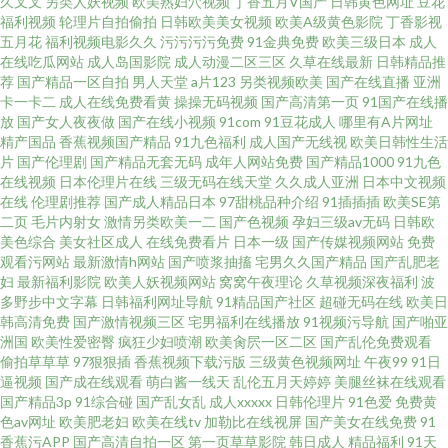
久叉叉
另类人妖视频
欧美熟妇穴视频
丁香五月V国产
日韩黄色网址
豆花
福利视频
轮理片自拍偷拍
日韩欧美美女视频
欧美A级黄色影院
丁香影视
片福利 色色92 欧美性爱自拍 久久精品黃色 国产精品迷奸 超碰在线免费人人
五月花
福利视频电影久久
污污污污免费
91金典免费
欧美三级日本
成人
在线吃瓜网站
成人岛国影院
成人动漫二区三区
久草在线最新
日韩精品推
荐
国产精品一区自拍
男人天堂
a片123
另类视频欧美
国产在线直播
亚洲
丁香社区五月天 俺来也俺去夜 91色搞 亚洲另类激情小说
卡一卡二
成人在线免费看黄
操操无码视频
国产高清第一页
91国产在线播
放
国产女人夜夜做
国产在线小视频
91com
91豆花成人
哪里有A片网址
精产国品
香蕉视频国产精品
91九色福利
成人国产无线视
欧美日韩性生活
片
国产伦理剧
国产精品无套无码
成年人网站免费
国产精品1000
91九色
在线视频
日本伦理片在线
三级无码在线天堂
久久成人亚洲
日本中文视频
在线
伦理剧推荐
国产成人精品日本
97甜桃品种介绍
91插插插
欧美SE第
二页
毛片内射女
激情另类欧美一二
国产色视频
孕妇三级av无码
日韩欧
美色综合
美女社区成人
在线免费看片
日本一级
国产传媒视频网站
免费
观看污网站
最新激情h网站
国产喷浆抽搐
宅男久久国产精品
国产乱肥老
妇
最新福利影院
欧美人妖视频网站
窝窝午夜理论
久草视频深夜福利
波
多野步中文字幕
日韩福利网址导航
91精品国产社区
超碰无码在线
欧美日
韩高清免费
国产激情视频三区
宅男福利在线播放
91视频污导航
国产啪亚
洲国
欧美性爱密臀
疯狂少妇喷潮
欧美肏屄一区二区
国产乱伦免费观看
偷拍草草草
97狠狠插
香蕉视频下载污版
三级黄色视频网址
午夜99
91日
逼视频
国产成在线观看
萌白酱一线天
乱伦五月天婷婷
美腿丝袜在线观看
国产精品3p
91综合碰
国产乱女乱
成人xxxxx
日韩伦理片
91色爱
免费黄
色av网址
欧美肥老妇
欧美在线tv
加勒比在线视屏
国产美女在线免费
91
香蕉污APP
国产高清自拍一区
第一页草草影院
韩日成人
精品福利
91天