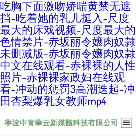
吃胸下面激吻娇喘黄禁无遮
挡-吃着她的乳儿挺入-尺度
最大的床戏视频-尺度最大的
色情禁片-赤坂丽令嬢肉奴隷
未删减版-赤坂丽令嬢肉奴隷
中文在线观看-赤裸裸的人性
照片-赤裸裸家政妇在线观
看-冲动的惩罚3高潮迭起-冲
田杏梨爆乳女教师mp4
寧波中青華云新媒體科技有限公司