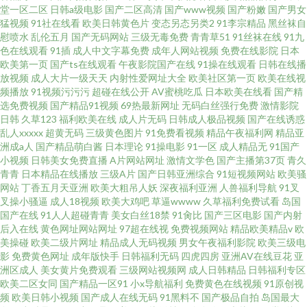
堂一区二区
日韩a级电影
国产二区高清
国产www视频
国产粉嫩
国产男女
猛视频
91社在线看
欧美日韩黄色片
变态另态另类2
91李宗精品
黑丝袜自
慰喷水
乱伦五月
国产无码网站
三级无毒免费
青青草51
91丝袜在线
91九
色在线观看
91插
成人中文字幕免费
成年人网站视频
免费在线影院
日本
欧美第一页
国产ts在线观看
午夜影院国产在线
91操在线观看
日韩在线播
放视频
成人大片一级天天
内射性爱网址大全
欧美社区第一页
欧美在线视
频播放
91视频污污污
超碰在线公开
AV蜜桃吃瓜
日本欧美在线看
国产精
选免费视频
国产精品91视频
69热最新网址
无码白丝强行免费
激情影院
日韩
久草123
福利欧美在线
成人片无码
日韩成人极品视频
国产在线诱惑
乱人xxxxx
超黄无码
三级黄色图片
91免费看视频
精品午夜福利网
精品亚
洲成a人
国产精品萌白酱
日本理论
91操电影
91一区
成人精品无
91国产
小视频
日韩美女免费直播
A片网站网址
激情文学色
国产主播第37页
青久
青青
日本精品在线播放
三级A片
国产日韩亚洲综合
91短视频网站
欧美骚
网站
丁香五月天亚洲
欧美大粗吊人妖
深夜福利亚洲
人兽福利导航
91叉
叉操小骚逼
成人18视频
欧美大鸡吧
草逼wwww
久草福利免费试看
岛国
国产在线
91人人超碰青青
美女白丝18禁
91肏比
国产三区电影
国产内射
后入在线
黄色网址网站网址
97超在线视
免费视频网站
精品欧美精品v
欧
美操碰
欧美二级片网址
精品成人无码视频
男女午夜福利影院
欧美三级电
影
免费黄色网址
成年版快手
日韩福利无码
四虎四房
亚洲AV在线豆花
亚
洲区成人
美女黄片免费观看
三级网站视频网
成人日韩精品
日韩福利专区
欧美二区女同
国产精品一区91
小x导航福利
免费黄色在线视频
91原创视
频
欧美日韩小视频
国产成人在线无码
91黑料不
国产极品自拍
岛国最大