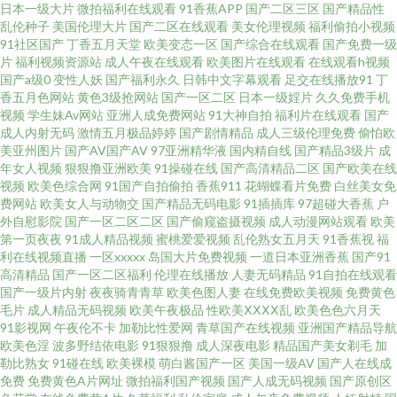
日本一级大片
微拍福利在线观看
91香蕉APP
国产二区三区
国产精品性
蜜桃伊人超碰桃色 少妇求操网站 色悠综合网 黄色片西瓜视频 91巨炮免费福
乱伦种子
美国伦理大片
国产二区在线观看
美女伦理视频
福利偷拍小视频
91社区国产
丁香五月天堂
欧美变态一区
国产综合在线观看
国产免费一级
片
福利视频资源站
成人午夜在线观看
欧美图片在线观看
在线观看h视频
利 欧美成人性 不卡海角91 色色午夜影院 国产精品色 在线肏屄网 内射精品 草
国产a级0
变性人妖
国产福利永久
日韩中文字幕观看
足交在线播放91
丁
香五月色网站
黄色3级抢网站
国产一区二区
日本一级婬片
久久免费手机
逼免费直接看 天天干免费视频 久草在线资源网 菠萝αV 午夜男人av影院 狼友
视频
学生妹Av网站
亚洲人成免费网站
91大神自拍
福利片在线观看
国产
成人内射无码
激情五月极品婷婷
国产剧情精品
成人三级伦理免费
偷怕欧
美亚州图片
国产AV国产AV
97亚洲精华液
国内精自线
国产精品3级片
成
页面 超碰大青青97 无码欧美另类 韩国操逼大片 91综合娱乐在线 日韩电影第
年女人视频
狠狠撸亚洲欧美
91操碰在线
国产高清精品二区
国产欧美在线
视频
欧美色综合网
91国产自拍偷拍
香蕉911
花蝴蝶看片免费
白丝美女免
二页 久草资源网 91看b应用 日本尤物电影二级 浮力发布业 亚洲日逼视频 欧
费网站
欧美女人与动物交
国产精品无码电影
91插插库
97超碰大香蕉
户
外自慰影院
国产一区二区二区
国产偷窥盗摄视频
成人动漫网站观看
欧美
第一页夜夜
91成人精品视频
蜜桃爱爱视频
乱伦熟女五月天
91香蕉视
福
美日本另类 超碰人人爱 日韩综合色色 日本韩国毛片 国产成人在线日韩 制服
利在线视频直播
一区xxxxx
岛国大片免费视频
一道日本亚洲香蕉
国产91
高清精品
国产一区二区福利
伦理在线播放
人妻无码精品
91自拍在线观看
中文丝 欧美精品一级片 欧美老女肏屄视频 国产黄页 伊人伊人网 美女被强 97
国产一级片内射
夜夜骑青青草
欧美色图人妻
在线免费欧美视频
免费黄色
毛片
成人精品无码视频
欧美午夜极品
性欧美ⅩⅩⅩⅩ乱
欧美色色六月天
91影视网
午夜伦不卡
加勒比性爱网
青草国产在线视频
亚洲国产精品导航
人妻资源 日韩淫秽视频 激情福利网 91论坛最新入口 日韩欧美网 后入小少妇
欧美色淫
波多野结依电影
91狠狠撸
成人深夜电影
精品国产美女剃毛
加
勒比熟女
91碰在线
欧美裸模
萌白酱国产一区
美国一级AV
国产人在线成
91海角原创 欧美人妖熟妇 超碰97国产在线 三级在线 第一福利论坛影院 天天
免费
免费黄色A片网址
微拍福利国产视频
国产人成无码视频
国产原创区