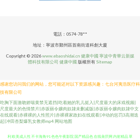
電話：0574-78**
地址：寧波市鄞州區首南街道科創大廈
Copyright © 2026
www.ebaoshidai.cn
健康中國
寧波中青華云新媒
體科技有限公司
健康中國
版權所有
Sitemap
感谢您访问我们的网站，您可能还对以下资源感兴趣：七台河夷浩医疗科
技有限公司
吃胸下面激吻娇喘黄禁无遮挡|吃着她的乳儿挺入|尺度最大的床戏视频|
尺度最大的色情禁片|赤坂丽令嬢肉奴隷未删减版|赤坂丽令嬢肉奴隷中文
在线观看|赤裸裸的人性照片|赤裸裸家政妇在线观看|冲动的惩罚3高潮迭
起|冲田杏梨爆乳女教师mp4
网站地图