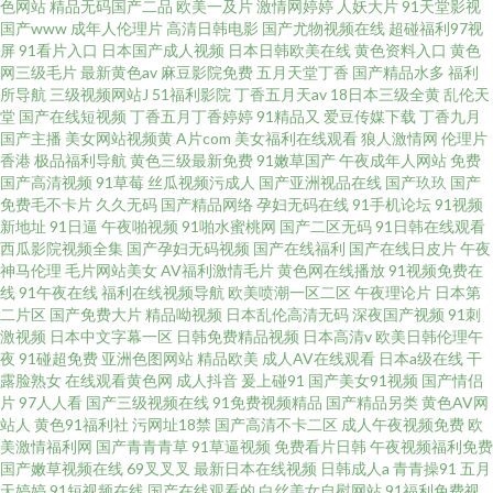
色网站
精品无码国产二品
欧美一及片
激情网婷婷
人妖大片
91天堂影视
国产www
成年人伦理片
高清日韩电影
国产尤物视频在线
超碰福利97视
屏
91看片入口
日本国产成人视频
日本日韩欧美在线
黄色资料入口
黄色
网三级毛片
最新黄色av
麻豆影院免费
五月天堂丁香
国产精品水多
福利
所导航
三级视频网站J
51福利影院
丁香五月天av
18日本三级全黄
乱伦天
堂
国产在线短视频
丁香五月丁香婷婷
91精品又
爱豆传媒下载
丁香九月
国产主播
美女网站视频黄
A片com
美女福利在线观看
狼人激情网
伦理片
香港
极品福利导航
黄色三级最新免费
91嫩草国产
午夜成年人网站
免费
国产高清视频
91草莓
丝瓜视频污成人
国产亚洲视品在线
国产玖玖
国产
免费毛不卡片
久久无码
国产精品网络
孕妇无码在线
91手机论坛
91视频
新地址
91日逼
午夜啪视频
91啪水蜜桃网
国产二区无码
91日韩在线观看
西瓜影院视频全集
国产孕妇无码视频
国产在线福利
国产在线日皮片
午夜
神马伦理
毛片网站美女
AV福利激情毛片
黄色网在线播放
91视频免费在
线
91午夜在线
福利在线视频导航
欧美喷潮一区二区
午夜理论片
日本第
二片区
国产免费大片
精品呦视频
日本乱伦高清无码
深夜国产视频
91刺
激视频
日本中文字幕一区
日韩免费精品视频
日本高清v
欧美日韩伦理午
夜
91碰超免费
亚洲色图网站
精品欧美
成人AV在线观看
日本a级在线
干
露脸熟女
在线观看黄色网
成人抖音
爰上碰91
国产美女91视频
国产情侣
片
97人人看
国产三级视频在线
91免费视频精品
国产精品另类
黄色AV网
站人
黄色91福利社
污网址18禁
国产高清不卡二区
成人午夜视频免费
欧
美激情福利网
国产青青青草
91草逼视频
免费看片日韩
午夜视频福利免费
国产嫩草视频在线
69叉叉叉
最新日本在线视频
日韩成人a
青青操91
五月
天婷婷
91短视频在线
国产在线观看的
白丝美女自慰网站
91福利免费视