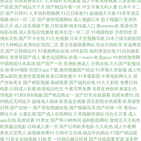
色花堂
在线免费黄A片
久草福利
乱伦家庭
成人午夜免费视频
人妖射精
国
产屁屁
国产精品天干天
国产精品午夜一区
中文字幕无码人妻
日本不卡二
操精品 激情欧美亚 91导航福利视频 老司机日屄网 91熟女视频口 午夜AV导航
区
国产日韩91
久草福利视频网
91日日夜夜91
超碰碰天天操
91草草酒店
视频
韩日一区二区
国产激情视频网站
成人视频日本
茄子视频污
亚洲色
在线 另类视频专区 AV性爱网站 日韩免费黄色网址 成人午夜福利影院 91大香
欲天天
成人丝瓜视频下载
日韩逼网
精东传媒入口
黄wwww色
香港伦理
电影在线
成人影院在线播放
欧美足交一区二区
91视频电影
另类四虎
亚
洲东京热
国产不卡在线
91九色视频
日本天堂视频导航
日本三级光棍影院
蕉cn 欧美日处女屄影院 超碰碰碰96 五月天狠狠干 九一看片入口 91社入口 日
91大神精品
欧美怡红院院二区
爱豆传媒观看网站
综合日韩欧美
草逼网首
页
国产日韩精品91
91视频网站在线
69性影院
福利资源在线
91自拍最新
韩乱子伦 黑人激情AV 91豆花影院 欧亚影院 岛国91线观看 香蕉久草 狼友秘密
网址
青青草国产成人
黄色岛国网站
欧美一xxxxx
欧美gayv
91色情激情网
中国韩国日本高清
国产国产一区
亚洲欧洲成人
日韩在线
久久国产影视综
合
欧美69潮喷
伦理片app下载
激情视频国产精品
91草莓久草超碰
成人性
入口 avcom久爱 日韩熟女另类视频 久热精品8 av红绿首页 无码午夜影院 精品
爱aa影院
欧美性爱插插
欧美日韩色黄片
91草莓影院
午夜电影网久久
国
产丝袜美女
国产精彩视频
操碰视屏
国产福利在线
91久久影院
免费日韩
肏屄的视频 91在线播放专区 日韩精彩视频 黄色18禁视频 91网站 日本中文字
电影
日韩成人影视
欧美精品性交
午夜宅男免费
另类亚洲色情
家庭乱伦
理电影
91草B草B视频
国产精品熟女一
国产巨乳在线观看
四虎免费91
国
内精品无码短片
超碰成人操操
欧美猛交视频
西瓜影院在线观看
欧美做受
幕黄色 国产91丝袜视频 亚洲啪啪网 蜜臀网站91cb 肏屄电影网 伪娘高潮丝足
日韩
国产在线一
国产原创视频在线
国产视频高清
国产丝袜一区
黄色av
网址大全
人妻乱视
国产成人在线网站
久草视频资源站
综合五月香
成人
小说 黑丝美女内射自慰 91蜜臀刺激网 日本肏屄网 豆花黑料视频 亚洲色情综
app在线
四虎试看
91男女
国产男小鲜肉同
福利影院网站
激情五月天色色
欧美极品电影
日韩成人第一页
国产日韩欧美电影
久久机热
成人午夜网
黄色天堂男人
操视频免费91
日韩中文在线
精品中的精品
97国产精品视
合爱爱 美女做爱视频久久 超碰人人乐 亚州综合色图 免费mv观看入口 A片免
频
91美女在线视频
51欧美
一区精品麻豆经典
国产在线观看资源
波多野