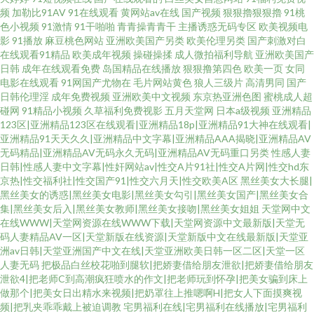
频
加勒比91AV
91在线观看
黄网站av在线
国产视频
狠狠擼狠狠擼
91桃
色小视频
91激情
91干啪啪
青青操青青干
主播诱惑无码专区
欧美视频电
影
91播放
麻豆桃色网站
亚洲欧美国产另类
欧美伦理另类
国产刺激对白
在线观看91精品
欧美成年视频
操碰操揉
成人微拍福利导航
亚洲欧美国产
日韩
成年在线观看免费
岛国精品在线播放
狠狠撸第四色
欧美一页
女同
电影在线观看
91网国产尤物在
毛片网站黄色
狼人三级片
高清男同
国产
日韩伦理淫
成年免费视频
亚洲欧美中文视频
东京热亚洲色图
蜜桃成人超
碰网
91精品小视频
久草福利免费视影
五月天堂网
日本a级视频
亚洲精品
123区|亚洲精品123区在线观看|亚洲精品18p|亚洲精品91大神在线观看|
亚洲精品91天天久久|亚洲精品中文字幕|亚洲精品AAA揭晓|亚洲精品AV
无码精品|亚洲精品AV无码永久无码|亚洲精品AV无码重口另类
性感人妻
日韩|性感人妻中文字幕|性奸网站av|性交A片91社|性交A片网|性交hd东
京热|性交福利社|性交国产91|性交六月天|性交欧美A区
黑丝美女大长腿|
黑丝美女的诱惑|黑丝美女电影|黑丝美女勾引|黑丝美女国产|黑丝美女合
集|黑丝美女后入|黑丝美女教师|黑丝美女接吻|黑丝美女姐姐
天堂网中文
在线WWW|天堂网资源在线WWW下载|天堂网资源中文最新版|天堂无
码人妻精品AV一区|天堂新版在线资源|天堂新版中文在线最新版|天堂亚
洲av日韩|天堂亚洲国产中文在线|天堂亚洲欧美日韩一区二区|天堂一区
人妻无码
把极品白丝校花啪到腿软|把娇妻借给朋友泄欲|把娇妻借给朋友
泄欲4|把老师C到高潮疯狂喷水的作文|把老师玩到怀孕|把美女骗到床上
做那个|把美女日出精水来视频|把奶罩往上推嗯啊H|把女人下面摸爽视
频|把乳夹乖乖戴上被迫调教
宅男福利在线|宅男福利在线播放|宅男福利