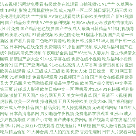
洁衣视频
污网站免费看
特级欧美在线观看
自拍视频91
91艹艹
久草网在
费欧美视频 午夜福利三级导航 狼友一区 a导航福利天堂 日韩一一 欧美一二
线
18福利影院
老司机蜜桃在线
成人精品一区二区
韩日爆乳无码三级
欧
美伦理电影网站
艹艹操操
AV黄色观看网站
日韩欧美在线国产
新91视频
网
国产精品分类在线
97午夜福利视频
岛国AV动作无码
波多野吉依电影
91直播啪啪 国产人妖ts伪娘 偷拍AV搬运I工 成人网在线观看 国产精品色 91无
小h片免费
国产精品色色视屏
国产午夜成人
最新日韩精品
91福利视频导
航
欧美喷水影院
91爱爱视频
欧美色图论坛
91榴莲小视频
国产高清一卡
毒精选探花 日韩无码四区 韩日中文三级在线 www人人色 亚洲黄色官网 女人
新区
国产看片资源
二色吧97资源站
欧美日韩另类0
91华人
国产日韩一区
二区
日本网站在线免费
免费潮喷
91原创国产视频
成人吃瓜福利
国产在
线9
操碰高清免费视频
午夜电影全集
国产AV无码
人妻系列
爱豆传媒倩女
毛片黄色 成人自慰 亚洲乱纶 日韩无码三级影片 五月天超碰 另类欧美色 国产
幽魂
超清国产剧大全
91中文字幕在线
免费在线小视频
吃瓜福利小视频
免费91
国产日产亚洲精品
91社在线高清
人人草香蕉
激情另类图片
亚洲
美女 海角导航福利 超碰狠狠 91豆花影院 日韩高清色图 九一视频道免费 AV入
欧美在线观看
成人三级成人三级
欧美老女人bb
日日操第一页
91网豆花
视频
91福利剧场
免费影视观看
91视频国产自拍
国产美女在线视频
欧美
又大
无码四虎
女同激吻视频
极品性爱导航
欧美国产拳交喷奶
中文字幕
口 伊人黄色在线播放 日韩专区视频 久草免费在线色站 aav老湿机 深夜探花福
第三页
超碰成人影视
欧美日韩中文一区
手机看片1204
91色快播
福利撸
影院
激情五月天国产
综合网五月天
美女主播青草
国产高清不卡视频
四
利 老司机制服丝袜 超碰77 亚洲黄色免费电影 欧美精品再现 成人伊人电影 av
虎影视
欧美一区在线
操碰视频
五月天婷婷欧美
欧美大BB
国产福利啪啪
欧洲成人午夜精品
国产精品美乳
男人操蜜桃视频
无码射精网站
18成年人
网站
日本高清电影网
男女啪啪午夜视频
免费电影在线观看
亚洲ab
成人
变态另类影院 丰满少妇被C 97色论精品 午夜性色福利社 欧日色网 国产午夜
少妇视频导航
91国产小青蛙
国产成年免费网站
国产视频高清在线
精品香
蕉
求a片网址
麻豆tv在线观看
在线撸丝片
91草碰
国产成人激情视频
黑料
精华桃色 97社视频探花 四虎日韩色图 激情五月欧美 成人午夜福利av 自慰网
吃瓜精品偷拍
91大神合集
成人拍拍拍免费
香港伦理剧
日韩大片观看网址