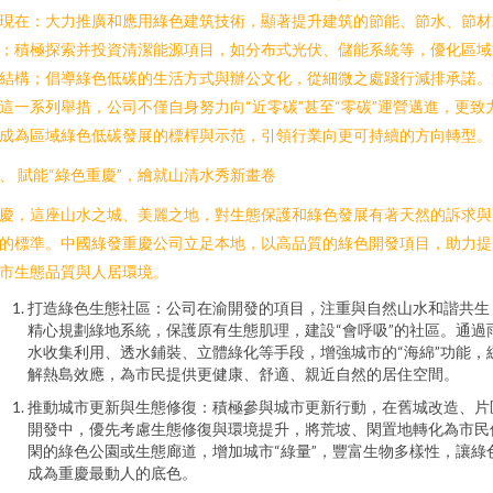
現在：大力推廣和應用綠色建筑技術，顯著提升建筑的節能、節水、節材
；積極探索并投資清潔能源項目，如分布式光伏、儲能系統等，優化區域
結構；倡導綠色低碳的生活方式與辦公文化，從細微之處踐行減排承諾。
這一系列舉措，公司不僅自身努力向“近零碳”甚至“零碳”運營邁進，更致
成為區域綠色低碳發展的標桿與示范，引領行業向更可持續的方向轉型。
、 賦能“綠色重慶”，繪就山清水秀新畫卷
慶，這座山水之城、美麗之地，對生態保護和綠色發展有著天然的訴求與
的標準。中國綠發重慶公司立足本地，以高品質的綠色開發項目，助力提
市生態品質與人居環境。
打造綠色生態社區：公司在渝開發的項目，注重與自然山水和諧共生
精心規劃綠地系統，保護原有生態肌理，建設“會呼吸”的社區。通過
水收集利用、透水鋪裝、立體綠化等手段，增強城市的“海綿”功能，
解熱島效應，為市民提供更健康、舒適、親近自然的居住空間。
推動城市更新與生態修復：積極參與城市更新行動，在舊城改造、片
開發中，優先考慮生態修復與環境提升，將荒坡、閑置地轉化為市民
閑的綠色公園或生態廊道，增加城市“綠量”，豐富生物多樣性，讓綠
成為重慶最動人的底色。