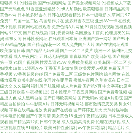
狠狠操-91
91我要操
国产ts视频网站
国产美女视频网站
91视频成人下载
国产无码色色
91香蕉亚洲精品
91伊人加勒比
欧美狠狠插
日韩精品高清
三级a片 超碰碰中文 91色超碰 午夜天堂精品区 青娱乐AV首页 久草熟女 国产
黄色av网
日本波多野吉衣
日韩在线观看精品
日本一级电影
久草网页
97
免费艹
岛国一区二区
岛国动作片在
波多野吉衣三级
亚洲AV一卡
在线免
夫妻3p 99福利导航网 伊人成人视频网 亚洲日韩首页 天堂av福利 欧美揄拍 精
费小视频
搞黄网站在线观看
免费色情A片网扯
91资源在线视频
蜜桃视频
网站
91中文
国产在线视频
福利爱爱网址
岛国搬运工首页
伦理朋友的妈
妈
丝袜女同
日韩性爱网址
在线观看日本黄
亚洲国产第一网站
国产99不
品伊人久久伊人 成人社区AV AV日韩另类TS 影视先锋色色 日韩午夜福利影院
卡
66精品视频
国产精品探花一区
成人免费国产大片
国产在线网址观看
欧美激情日韩
国产精品无码亚洲
国产一区二区黄片
喷潮一区
福利姬足交
另类网站 黄色网页大全 国产成人日韩 99热在线观看 亚洲性情 三级三级久久
在线看
成人午夜网址
五月花无码视频
青青草国产
欧美日韩乱
国产屁屁
第一页
91国产视频网
性爱草逼91AV
免费欧美视频
欧美岛国一区二区
少
妇喷水18禁
51漫画APP
丁香五月花激情网
欧美爱爱tv视频
免费五月丁
香港 美女搞黄免费91 海角人妻91 超碰成人免费 91视频第十页 自慰喷涌一线
香视频
97香蕉超级碰碰
国产免费看二区
三级黄色片网站
综合网黄
在线
播放观看
欧美电影在线
伦理片在哪里看
蜜桃午夜网
久草资源在
日本三
天 视频爱肏屄的肉棒 欧美A片大香蕉 韩国福利影音先锋 岛国操逼视频网站
级大全
久久福利
福利所导航视频
成人片免费
国产第9页
中文字幕bt原声
三级日韩欧美
午夜视频123
日本推理片
丁香五月网站
国产免费看视频
极
品成人色
成人黑料自拍
国产日韩欧美网站
国产无码av
老湿A片影院
国产
99热欧美麻豆 在线观看国产肛交 日韩淫色网 91视频网站链接 91破解网官网
精品自拍偷拍
牛牛影院A片
日韩无码视频网站
都市激情变态另类
男女91
视频
字幕在线精品播放
免费国产在线看
国产婷婷五月天
无码传媒导航
亚洲欧洲色图 日韩群p 欧美性爱影音 蜜臀网站91cb 黑丝制服91国产 国产69
日本电影伦理
国产午夜高清
美女黄色18
亚洲午夜精品视频
日本三级成人
观看
国产精品第12页
日韩午夜场
成人视频高清免费
伦理在线影视
成人
三级视频在线
91理论片
欧美日韩性爱福利
av午夜探花福利
精品毛片
久
精品麻豆 超碰地址在线 超碰牛牛 AV在线资源站 91色伦理 91n女处 午夜论理