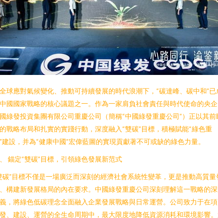
全球應對氣候變化、推動可持續發展的時代浪潮下，“碳達峰、碳中和”已
中國國家戰略的核心議題之一。作為一家肩負社會責任與時代使命的央企
國綠發投資集團有限公司重慶公司（簡稱“中國綠發重慶公司”）正以其前
的戰略布局和扎實的實踐行動，深度融入“雙碳”目標，積極賦能“綠色重
”建設，并為“健康中國”宏偉藍圖的實現貢獻著不可或缺的綠色力量。
、 錨定“雙碳”目標，引領綠色發展新范式
雙碳”目標不僅是一場廣泛而深刻的經濟社會系統性變革，更是推動高質量
、構建新發展格局的內在要求。中國綠發重慶公司深刻理解這一戰略的深
義，將綠色低碳理念全面融入企業發展戰略與日常運營。公司致力于在項
發、建設、運營的全生命周期中，最大限度地降低資源消耗和環境影響。